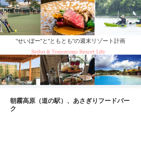
"せいぼー"と"ともとも"の週末リゾート計画
朝霧高原（道の駅）、あさぎりフードパー
ク