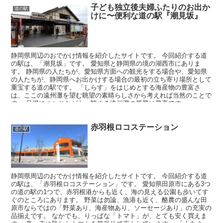
子ども独立後夫婦ふたりのお出か
道の駅
けに〜便利な道の駅『潮見坂』
静岡県周辺のおでかけ情報を紹介したサイトです。 今回紹介する道
の駅は、「潮見坂」です。 愛知県と静岡県の境の湖西市にありま
す。 静岡県の人たちが、愛知県方面への観光をする場合や、愛知県
の人たちが、静岡県へお出かけする場合の最初の立ち寄り場所として
重宝する道の駅です。 「しらす」をはじめとする海産物の豊富さ
は、ここの遠州灘を望む眺望の素晴らしさから考えれば当然のことで
す。 足湯につかりながら、眺める遠州灘の風景は最高です。
赤羽根ロコステーション
道の駅
静岡県周辺のおでかけ情報を紹介したサイトです。 今回紹介する道
の駅は、「赤羽根ロコステーション」です。 愛知県田原市にある3つ
の道の駅の1つで、赤羽根港からも近く、海の見える公園も歩いてす
ぐのところにあります。 野菜は勿論、漁港も近く、酪農の盛んな田
原市ならではの「野菜あり、海産物あり、ソーセージあり」の充実の
品揃えです。 なかでも、りっぱな「トマト」が、とても安く買えま