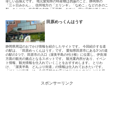
珍しい品揃えです。 地元愛知県の特産物は勿論のこと、静岡県の
「三ヶ日みかん」、信州地方の「エリンギ」「なめこ」などのきのこ
類、さらには、岐阜県の名物「五平餅」までが、同じ店舗に並んでい
ます。
田原めっくんはうす
道の駅
静岡県周辺のおでかけ情報を紹介したサイトです。 今回紹介する道
の駅は、「田原めっくんはうす」です。 愛知県田原市にある3つの道
の駅の1つで、田原市の入口（渥美半島の付け根）に位置し、伊良湖
方面の観光の拠点となるスポットです。 観光案内所があり、イベン
ト情報、観光情報を仕入れていくことをおすすめします。 とりわ
け、「渥美半島 どんぶり街道」の情報は仕入れておきたいです。
「どんぶり街道」は、全41店舗のお店がオリジナルのどんぶりを提
供していて、ここ「めっくんはうす」では、2階「もく」で「田原ポ
ークソースかつ丼」が食べられます。
スポンサーリンク