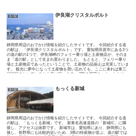
す。 真っ赤に熟したトマトを箱単位で売られています。 「大あさ
り」をまるまる買うこともできまし、地元の銘菓「あさりせんべい」
も美味しいです。
伊良湖クリスタルポルト
道の駅
静岡県周辺のおでかけ情報を紹介したサイトです。 今回紹介する道
の駅は、「伊良湖クリスタルポルト」です。 愛知県田原市にある3つ
の道の駅の1つで、伊良湖岬のフェリー乗り場と土産物店が、そのま
ま「道の駅」として生まれ変わりました。 もともと、フェリー乗り
場と土産物店であったということで、土産物の品揃えは充実していま
す。 観光に夢中になって土産物を買い忘れても、ここに来れば東三
河地区のたいていのお土産は揃います。 3階の展望コーナーからは、
渥美湾を一望でき、発着するフェリーを眺めてすごすのもいいでしょ
う。 ここからは、「伊良湖シーサイド・スパ」の施設も眼下に臨む
もっくる新城
ことができます。
道の駅
静岡県周辺のおでかけ情報を紹介したサイトです。 今回紹介する道
の駅は、「もっくる新城」です。 新東名高速道路の「新城IC」に隣
接し、アクセスは抜群です。 新城市は、愛知県にあり、静岡県にも
接し、長野県にも比較的近いため、3県の特産物が並ぶ、道の駅では