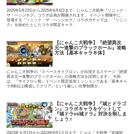
2025年5月23日から2025年6月6日まで、にゃんこ大戦争『ソニック・
ザ・ヘッジホグ』コラボ企画が開催されます。 イベント開催中に、
登場する『ソニック・ザ・ヘッジホグ』コラボガチャでは、『ソニッ
ク』を始めたとしたコラボ限定キャラ...
【にゃんこ大戦争】『絶望異次
ゲーム
元〜進撃のブラックホール』攻略
方法【基本キャラ８体】
にゃんこ大戦争の『スペースサイクロン』が出現するステージ『絶望
異次元〜進撃のブラックホール』の攻略方法を説明します。 今回
は、『サイクロン祭』イベント限定追加ミッションである『基本キャ
ラ8体以上構成してクリア』という厳しい出撃制限が...
【にゃんこ大戦争】『城とドラゴ
ゲーム
ン』コラボキャラをゲットして
『城ドラvs城ドラ』対決を制しま
しょう♬
2023年９月1日から2023年9月1５日まで、にゃんこ大戦争『攻城対