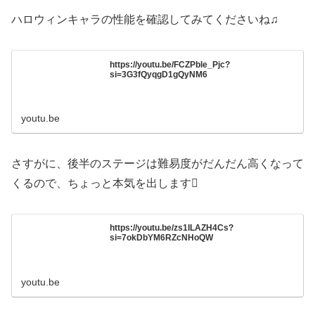
ハロウィンキャラの性能を確認してみてくださいね♫
https://youtu.be/FCZPble_Pjc?
si=3G3fQyqgD1gQyNM6
youtu.be
さすがに、後半のステージは難易度がだんだん高くなって
くるので、ちょっと本気を出します
https://youtu.be/zs1lLAZH4Cs?
si=7okDbYM6RZcNHoQW
youtu.be