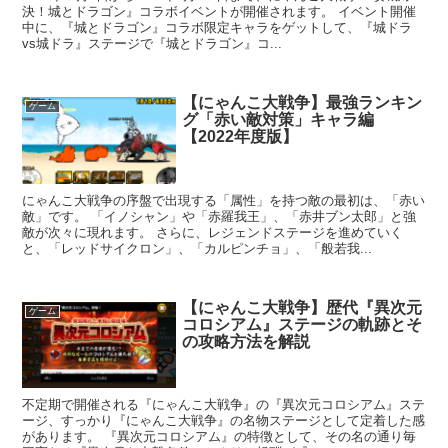
決！城とドラゴン』コラボイベントが開催されます。 イベント開催
中に、『城とドラゴン』コラボ限定キャラをゲットして、『城ドラ
vs城ドラ』ステージで『城とドラゴン』コ...
【にゃんこ大戦争】最強ランキン
ゲーム
グ「赤い敵対策」キャラ編
【2022年度版】
にゃんこ大戦争の序盤で出現する「属性」を持つ敵の最初は、「赤い
敵」です。 「イノシャン」や「赤羅我王」、「赤井ブン太郎」と強
敵が次々に現れます。 さらに、レジェンドステージを進めていく
と、「レッドサイクロン」、「カルピンチョ」、「般若我...
【にゃんこ大戦争】歴代『異次元
ゲーム
コロシアム』ステージの軌跡とそ
の攻略方法を解説
不定期で開催される『にゃんこ大戦争』の『異次元コロシアム』ステ
ージ、すっかり『にゃんこ大戦争』の名物ステージとして定着した感
があります。 『異次元コロシアム』の特徴として、その名の通り毎