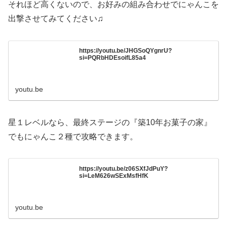
それほど高くないので、お好みの組み合わせでにゃんこを
出撃させてみてください♫
https://youtu.be/JHGSoQYgnrU?
si=PQRbHDEsoifL85a4
youtu.be
星１レベルなら、最終ステージの『築10年お菓子の家』
でもにゃんこ２種で攻略できます。
https://youtu.be/z06SXfJdPuY?
si=LeM626wSExMsfHfK
youtu.be