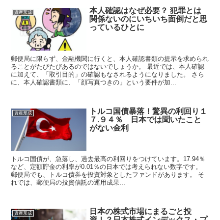
本人確認はなぜ必要？ 犯罪とは
資産形成
関係ないのにいちいち面倒だと思
っているひとに
郵便局に限らず、金融機関に行くと、本人確認書類の提示を求められ
ることがたびたびあるのではないでしょうか。 最近では、本人確認
に加えて、「取引目的」の確認もなされるようになりました。 さら
に、本人確認書類に、「顔写真つきの」という要件が加...
トルコ国債暴落！驚異の利回り１
資産形成
７.９４％ 日本では聞いたこと
がない金利
トルコ国債が、急落し、過去最高の利回りをつけています。17.94％
など、定額貯金の利率が0.01％の日本では考えられない数字です。
郵便局でも、トルコ債券を投資対象としたファンドがあります。 そ
れでは、郵便局の投資信託の運用成果...
日本の株式市場にまるごと投
資産形成
資！？日本株式インデックス・プ