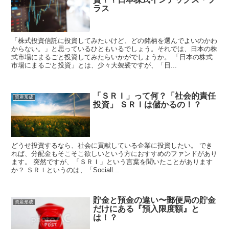
ラス
「株式投資信託に投資してみたいけど、どの銘柄を選んでよいのかわ
からない。」と思っているひともいるでしょう。それでは、日本の株
式市場にまるごと投資してみたらいかがでしょうか。 「日本の株式
市場にまるごと投資」とは、少々大袈裟ですが、「日...
「ＳＲＩ」って何？「社会的責任
資産形成
投資」 ＳＲＩは儲かるの！？
どうせ投資するなら、社会に貢献している企業に投資したい。 でき
れば、分配金もそこそこ欲しいという方におすすめのファンドがあり
ます。 突然ですが、「ＳＲＩ」という言葉を聞いたことがあります
か？ ＳＲＩというのは、「Sociall...
貯金と預金の違い〜郵便局の貯金
資産形成
だけにある『預入限度額』と
は！？