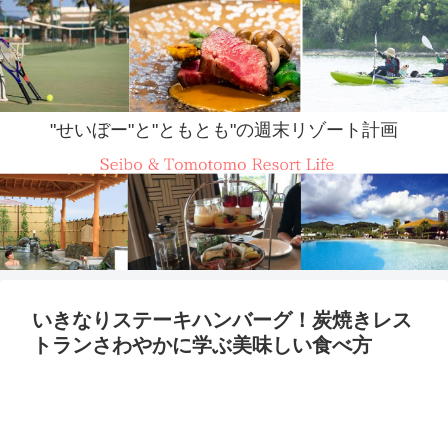
"せいぼー"と"ともとも"の週末リゾート計画
いきなりステーキハンバーグ！炭焼きレス
トランさわやかに学ぶ美味しい食べ方