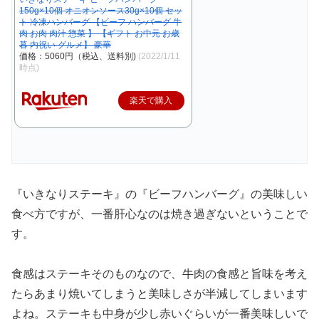
150g×10個 オニオンソース30g×10個 セッ
ト 冷凍ハンバーグ 【ビーフ ハンバーグ 牛
肉 お肉 肉汁 惣菜 】 【ギフト お中元 お歳
暮 内祝い グルメ】 豪華
価格：5060円（税込、送料別)
(2022/1/11
時点)
楽天で購入
『いきなりステーキ』の『ビーフハンバーグ』の美味しい
食べ方ですが、一番肝心なのは焼き過ぎないということで
す。
食感はステーキそのものなので、牛肉の食感と旨味を考え
たらあまり焼いてしまうと美味しさが半減してしまいます
よね。ステーキも中身が少し赤いぐらいが一番美味しいで