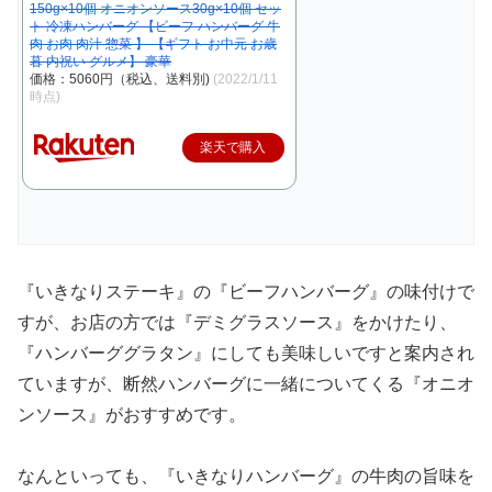
150g×10個 オニオンソース30g×10個 セッ
ト 冷凍ハンバーグ 【ビーフ ハンバーグ 牛
肉 お肉 肉汁 惣菜 】 【ギフト お中元 お歳
暮 内祝い グルメ】 豪華
価格：5060円（税込、送料別)
(2022/1/11
時点)
楽天で購入
『いきなりステーキ』の『ビーフハンバーグ』の味付けで
すが、お店の方では『デミグラスソース』をかけたり、
『ハンバーググラタン』にしても美味しいですと案内され
ていますが、断然ハンバーグに一緒についてくる『オニオ
ンソース』がおすすめです。
なんといっても、『いきなりハンバーグ』の牛肉の旨味を