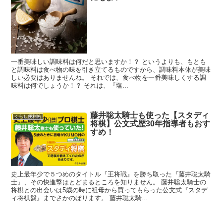
一番美味しい調味料は何だと思いますか！？ というよりも、もとも
と調味料は食べ物の味を引き立てるものですから、調味料本体が美味
しい必要はありませんね。 それでは、食べ物を一番美味しくする調
味料は何でしょうか！？ それは、『塩...
藤井聡太騎士も使った【スタディ
くらし便利帖
将棋】公文式歴30年指導者もおす
すめ！
史上最年少で５つめのタイトル『王将戦』を勝ち取った『藤井聡太騎
士』、その快進撃はとどまるところを知りません。 藤井聡太騎士の
将棋との出会いは5歳の時に祖母から買ってもらった公文式『スタデ
ィ将棋盤』までさかのぼります。 藤井聡太騎...