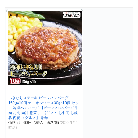
いきなりステーキ ビーフハンバーグ
150g×10個 オニオンソース30g×10個 セッ
ト 冷凍ハンバーグ 【ビーフ ハンバーグ 牛
肉 お肉 肉汁 惣菜 】 【ギフト お中元 お歳
暮 内祝い グルメ】 豪華
価格：5060円（税込、送料別)
(2022/1/11
時点)