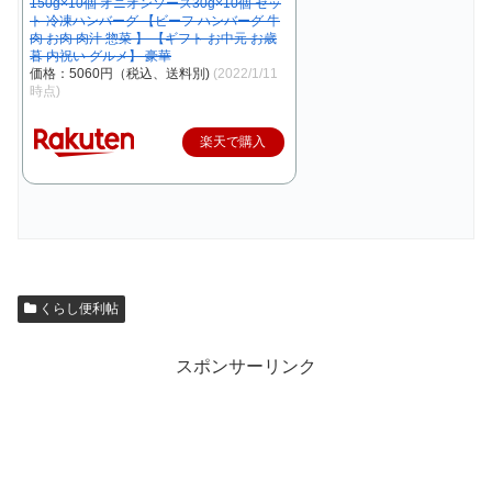
150g×10個 オニオンソース30g×10個 セッ
ト 冷凍ハンバーグ 【ビーフ ハンバーグ 牛
肉 お肉 肉汁 惣菜 】 【ギフト お中元 お歳
暮 内祝い グルメ】 豪華
価格：5060円（税込、送料別)
(2022/1/11
時点)
楽天で購入
くらし便利帖
スポンサーリンク