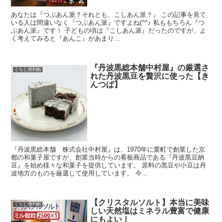
あなたは『つぶあん派？それとも、こしあん派？』 この記事を見て
いる人は間違いなく『つぶあん派』ですよね(^^♪ 私ももちろん『つ
ぶあん派』です！ 子どもの頃は『こしあん派』だったのですが、よ
く考えてみると『あんこ』があまり...
『丹波黒総本舗中村屋』の厳選さ
くらし便利帖
れた丹波黒豆を贅沢に使った【き
んつば】
『丹波黒総本舗 株式会社中村屋』は、1970年に栗町で創業した京
都の和菓子屋ですが、創業当時からの看板商品である『丹波黒豆納
豆』を始め様々な和菓子を提供しています。 原料の黒豆や小豆は丹
波地方のものを厳選して使用しています。 今...
【クリスタルソルト】本当に美味
くらし便利帖
しい天然塩はミネラル豊富で健康
にもよい！