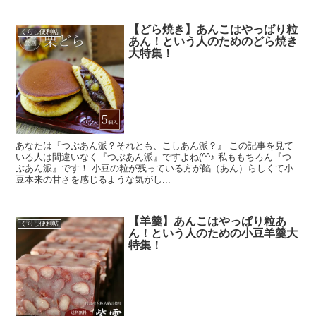
【どら焼き】あんこはやっぱり粒
くらし便利帖
あん！という人のためのどら焼き
大特集！
あなたは『つぶあん派？それとも、こしあん派？』 この記事を見て
いる人は間違いなく『つぶあん派』ですよね(^^♪ 私ももちろん『つ
ぶあん派』です！ 小豆の粒が残っている方が餡（あん）らしくて小
豆本来の甘さを感じるような気がし...
【羊羹】あんこはやっぱり粒あ
くらし便利帖
ん！という人のための小豆羊羹大
特集！