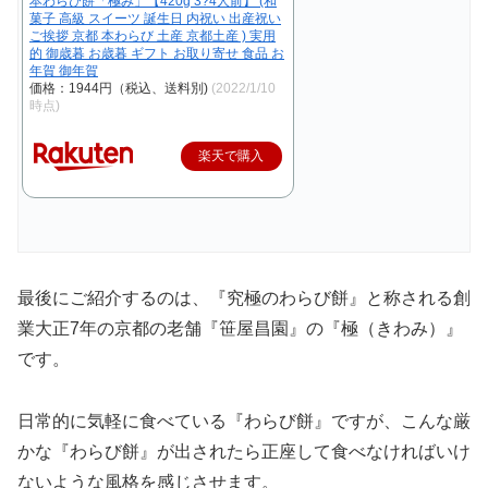
本わらび餅「極み」【420g 3?4人前】 (和
菓子 高級 スイーツ 誕生日 内祝い 出産祝い
ご挨拶 京都 本わらび 土産 京都土産 ) 実用
的 御歳暮 お歳暮 ギフト お取り寄せ 食品 お
年賀 御年賀
価格：1944円（税込、送料別)
(2022/1/10
時点)
楽天で購入
最後にご紹介するのは、『究極のわらび餅』と称される創
業大正7年の京都の老舗『笹屋昌園』の『極（きわみ）』
です。
日常的に気軽に食べている『わらび餅』ですが、こんな厳
かな『わらび餅』が出されたら正座して食べなければいけ
ないような風格を感じさせます。