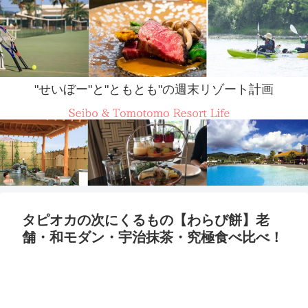
"せいぼー"と"ともとも"の週末リゾート計画
タピオカの次にくるもの【わらび餅】老
舗・和モダン・宇治抹茶・究極食べ比べ！