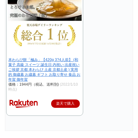
本わらび餅「極み」【420g 3?4人前】 (和
菓子 高級 スイーツ 誕生日 内祝い 出産祝い
ご挨拶 京都 本わらび 土産 京都土産 ) 実用
的 御歳暮 お歳暮 ギフト お取り寄せ 食品 お
年賀 御年賀
価格：1944円（税込、送料別)
(2022/1/10
時点)
楽天で購入