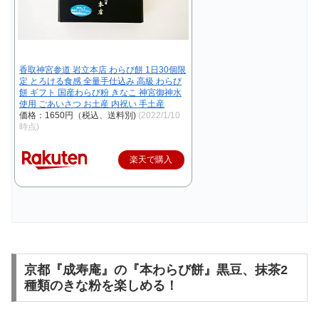
香取神宮参道 岩立本店 わらび餅 1日30個限
定 とろける食感 全量手仕込み 高級 わらび
餅 ギフト 国産わらび粉 きなこ 神宮御神水
使用 ごあいさつ お土産 内祝い 手土産
価格：1650円（税込、送料別)
(2022/1/10
時点)
楽天で購入
京都『成寿庵』の『本わらび餅』黒豆、抹茶2
種類のきな粉を楽しめる！