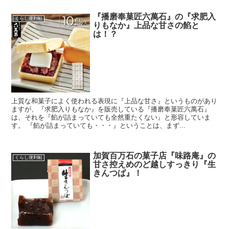
『播磨奉菓匠六萬石』の『求肥入
くらし便利帖
りもなか』上品な甘さの餡と
は！？
上質な和菓子によく使われる表現に『上品な甘さ』というものがあり
ますが、『求肥入りもなか』を販売している『播磨奉菓匠六萬石』
は、それを『餡が詰まっていても全然重たくない』と形容していま
す。 『餡が詰まっていても・・・』ということは、まず...
加賀百万石の菓子店『味路庵』の
くらし便利帖
甘さ控えめのど越しすっきり『生
きんつば』！