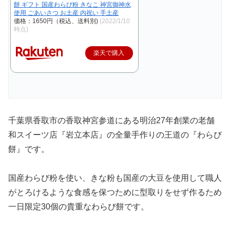
餅 ギフト 国産わらび粉 きなこ 神宮御神水
使用 ごあいさつ お土産 内祝い 手土産
価格：1650円（税込、送料別)
(2022/1/10
時点)
楽天で購入
千葉県香取市の香取神宮参道にある明治27年創業の老舗
和スイーツ店『岩立本店』の全量手作りの王道の『わらび
餅』です。
国産わらび粉を使い、きな粉も国産の大豆を使用して職人
がとろけるような食感を保つために型取りをせず作るため
一日限定30個の貴重なわらび餅です。