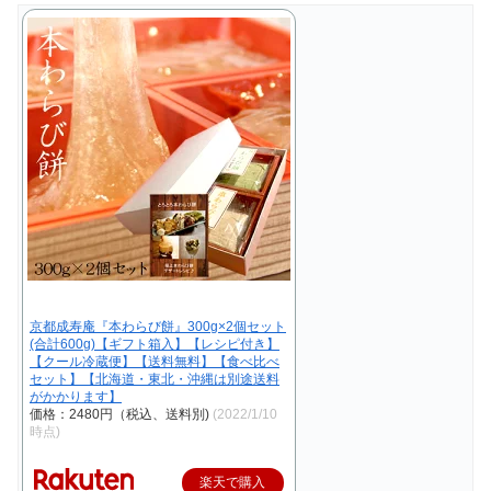
京都成寿庵『本わらび餅』300g×2個セット
(合計600g)【ギフト箱入】【レシピ付き】
【クール冷蔵便】【送料無料】【食べ比べ
セット】【北海道・東北・沖縄は別途送料
がかかります】
価格：2480円（税込、送料別)
(2022/1/10
時点)
楽天で購入