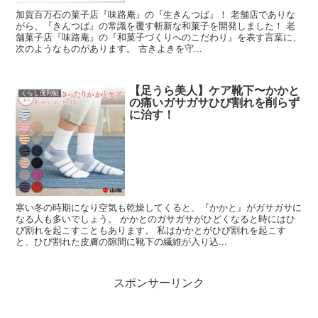
加賀百万石の菓子店『味路庵』の『生きんつば』！ 老舗店でありな
がら、『きんつば』の常識を覆す斬新な和菓子を開発しました！ 老
舗菓子店『味路庵』の『和菓子づくりへのこだわり』を表す言葉に、
次のようなものがあります。 古きよきを守...
【足うら美人】ケア靴下〜かかと
くらし便利帖
の痛いガサガサひび割れを削らず
に治す！
寒い冬の時期になり空気も乾燥してくると、『かかと』がガサガサに
なる人も多いでしょう。 かかとのガサガサがひどくなると時にはひ
び割れを起こすこともあります。 私はかかとがひび割れを起こす
と、ひび割れた皮膚の隙間に靴下の繊維が入り込...
スポンサーリンク