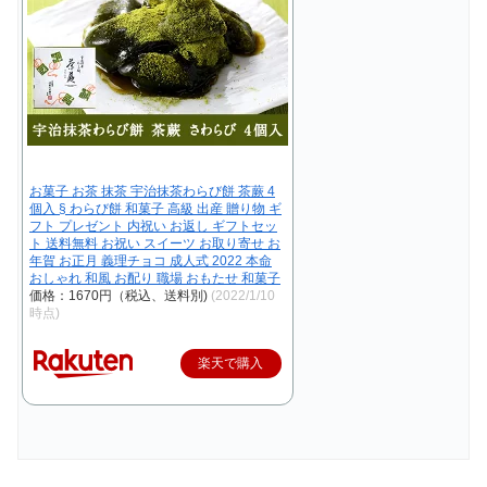
お菓子 お茶 抹茶 宇治抹茶わらび餅 茶蕨 4
個入 § わらび餅 和菓子 高級 出産 贈り物 ギ
フト プレゼント 内祝い お返し ギフトセッ
ト 送料無料 お祝い スイーツ お取り寄せ お
年賀 お正月 義理チョコ 成人式 2022 本命
おしゃれ 和風 お配り 職場 おもたせ 和菓子
価格：1670円（税込、送料別)
(2022/1/10
時点)
楽天で購入