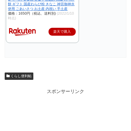
餅 ギフト 国産わらび粉 きなこ 神宮御神水
使用 ごあいさつ お土産 内祝い 手土産
価格：1650円（税込、送料別)
(2022/1/10
時点)
楽天で購入
くらし便利帖
スポンサーリンク