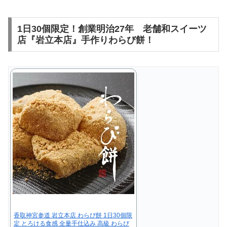
1日30個限定！創業明治27年 老舗和スイーツ
店『岩立本店』手作りわらび餅！
香取神宮参道 岩立本店 わらび餅 1日30個限
定 とろける食感 全量手仕込み 高級 わらび