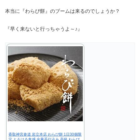
本当に『わらび餅』のブームは来るのでしょうか？
『早く来ないと行っちゃうよ～♪』
香取神宮参道 岩立本店 わらび餅 1日30個限
定 とろける食感 全量手仕込み 高級 わらび