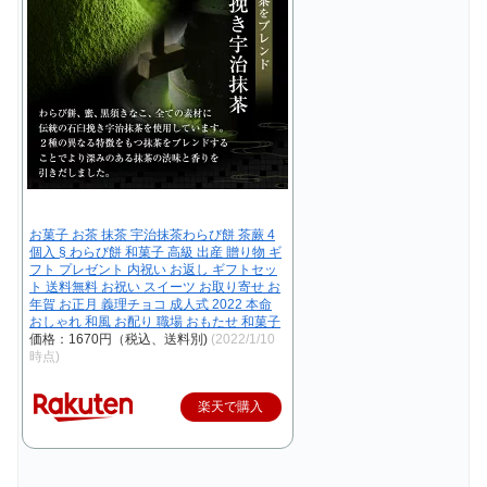
お菓子 お茶 抹茶 宇治抹茶わらび餅 茶蕨 4
個入 § わらび餅 和菓子 高級 出産 贈り物 ギ
フト プレゼント 内祝い お返し ギフトセッ
ト 送料無料 お祝い スイーツ お取り寄せ お
年賀 お正月 義理チョコ 成人式 2022 本命
おしゃれ 和風 お配り 職場 おもたせ 和菓子
価格：1670円（税込、送料別)
(2022/1/10
時点)
楽天で購入