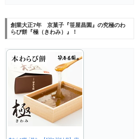
創業大正7年 京菓子『笹屋昌園』の究極のわ
らび餅『極（きわみ）』！