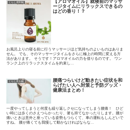
【アロマオイル】就寝前のマッサ
くらし便利帖
ージタイムにリラックスできるの
はどの香り！？
お風呂上りの寝る前に行うマッサージほど気持ちのよいものはありま
せん。 でも、そのマッサージタイムをさらに極上の時間に変える方
法があります。 そうです！アロマオイルの力を借りるのです。 ワン
ランク上のリラックスタイムを約束し...
腰痛つらいけど動きたい症状を和
くらし便利帖
らげたい人へ対策と予防グッズ・
健康法まとめ！
一度やってしまうと何度も繰り返しクセになってしまう腰痛！ ひど
い時には歩くのさえつらかったり、箸も持てなかったりします。腰が
痛いときは意外と座っている姿勢もつらくて、車の運転もしんどいで
すね。 腰が痛くても我慢して動かなければならな...