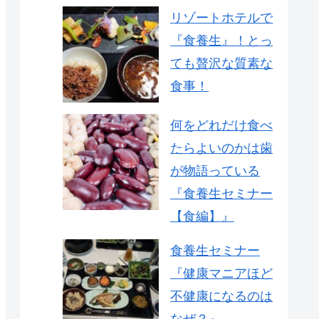
リゾートホテルで
『食養生』！とっ
ても贅沢な質素な
食事！
何をどれだけ食べ
たらよいのかは歯
が物語っている
『食養生セミナー
【食編】』
食養生セミナー
『健康マニアほど
不健康になるのは