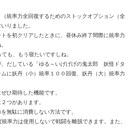
」（統率力全回復するためのストックオプション（全
ないりました。
ントを初クリアしたときに、昼休み終了間際に統率力
ね。
っても、もう寝たいですしね。
が、だしている「ゆる～いげげげの鬼太郎 妖怪ドタ
テムに妖丹（小）統率１００回復、妖丹（大）統率力
にぜひ期待した機能です。
に２つがあります。
力を無駄に消費しない方法です。
ば統率力は使用しないで戦闘を離脱できます。また、