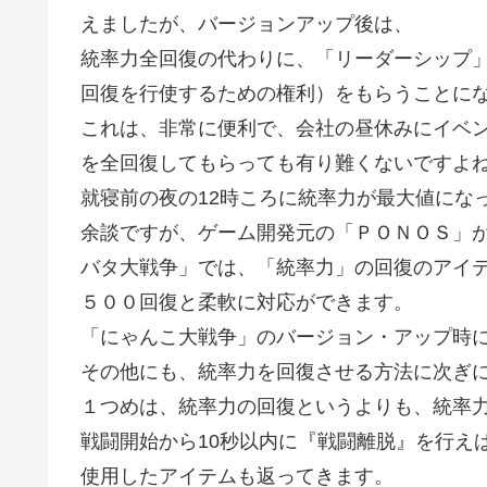
えましたが、バージョンアップ後は、
統率力全回復の代わりに、「リーダーシップ
回復を行使するための権利）をもらうことに
これは、非常に便利で、会社の昼休みにイベ
を全回復してもらっても有り難くないですよ
就寝前の夜の12時ころに統率力が最大値にな
余談ですが、ゲーム開発元の「ＰＯＮＯＳ」
バタ大戦争」では、「統率力」の回復のアイ
５００回復と柔軟に対応ができます。
「にゃんこ大戦争」のバージョン・アップ時
その他にも、統率力を回復させる方法に次ぎ
１つめは、統率力の回復というよりも、統率
戦闘開始から10秒以内に『戦闘離脱』を行え
使用したアイテムも返ってきます。