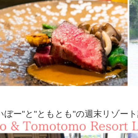
いぼー"と"ともとも"の週末リゾー