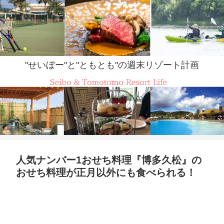
"せいぼー"と"ともとも"の週末リゾート計画
人気ナンバー1おせち料理『博多久松』の
おせち料理が正月以外にも食べられる！