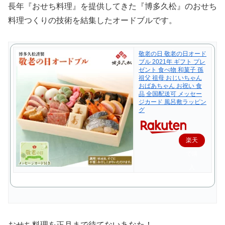
長年『おせち料理』を提供してきた『博多久松』のおせち
料理つくりの技術を結集したオードブルです。
敬老の日 敬老の日オード
ブル 2021年 ギフト プレ
ゼント 食べ物 和菓子 孫
祖父 祖母 おじいちゃん
おばあちゃん お祝い 食
品 全国配送可 メッセー
ジカード 風呂敷ラッピン
グ
楽天
で購
入
おせち料理を正月まで待てないあなた！