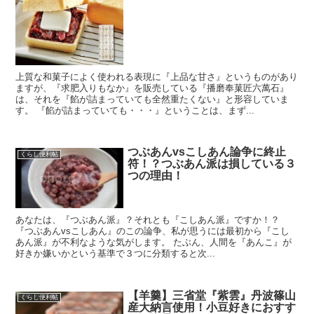
上質な和菓子によく使われる表現に『上品な甘さ』というものがあり
ますが、『求肥入りもなか』を販売している『播磨奉菓匠六萬石』
は、それを『餡が詰まっていても全然重たくない』と形容していま
す。 『餡が詰まっていても・・・』ということは、まず...
つぶあんvsこしあん論争に終止
くらし便利帖
符！？つぶあん派は損している３
つの理由！
あなたは、『つぶあん派』？それとも『こしあん派』ですか！？
『つぶあんvsこしあん』のこの論争、私が思うには最初から『こし
あん派』が不利なような気がします。 たぶん、人間を『あんこ』が
好きか嫌いかという基準で３つに分類すると次...
【羊羹】三省堂『紫雲』丹波篠山
くらし便利帖
産大納言使用！小豆好きにおすす