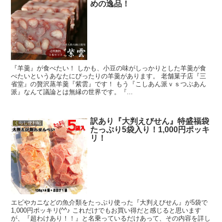
めの逸品！
『羊羹』が食べたい！ しかも、小豆の味がしっかりとした羊羹が食
べたいというあなたにぴったりの羊羹があります。 老舗菓子店『三
省堂』の贅沢蒸羊羹『紫雲』です！ もう『こしあん派ｖｓつぶあん
派』なんて議論とは無縁の世界です。『...
訳あり『大判えびせん』特盛福袋
くらし便利帖
たっぷり5袋入り！1,000円ポッキ
リ！
エビやカニなどの魚介類をたっぷり使った『大判えびせん』が5袋で
1,000円ポッキリ(^^♪ これだけでもお買い得だと感じると思います
が、『超わけあり！！』と名乗っているだけあって、その内容を詳し