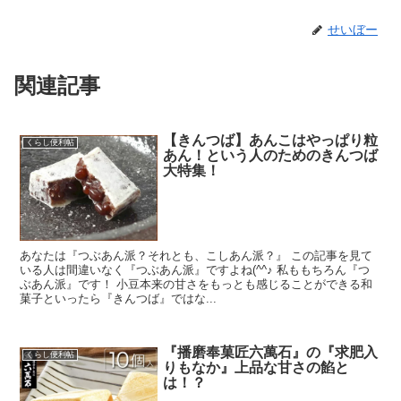
せいぼー
関連記事
【きんつば】あんこはやっぱり粒
くらし便利帖
あん！という人のためのきんつば
大特集！
あなたは『つぶあん派？それとも、こしあん派？』 この記事を見て
いる人は間違いなく『つぶあん派』ですよね(^^♪ 私ももちろん『つ
ぶあん派』です！ 小豆本来の甘さをもっとも感じることができる和
菓子といったら『きんつば』ではな...
『播磨奉菓匠六萬石』の『求肥入
くらし便利帖
りもなか』上品な甘さの餡と
は！？