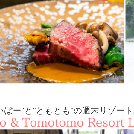
いぼー"と"ともとも"の週末リゾー