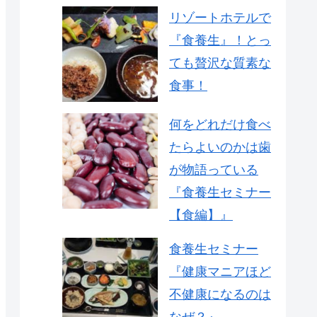
リゾートホテルで
『食養生』！とっ
ても贅沢な質素な
食事！
何をどれだけ食べ
たらよいのかは歯
が物語っている
『食養生セミナー
【食編】』
食養生セミナー
『健康マニアほど
不健康になるのは