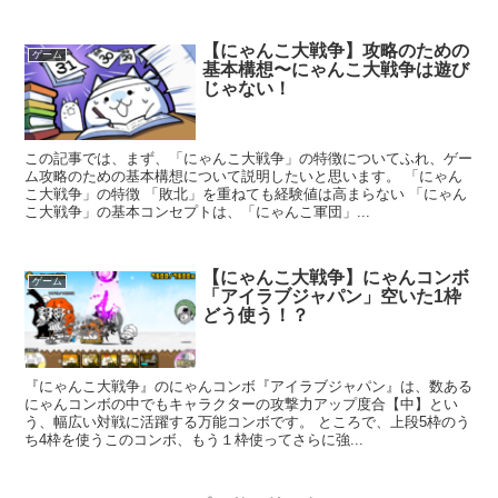
【にゃんこ大戦争】攻略のための
ゲーム
基本構想〜にゃんこ大戦争は遊び
じゃない！
この記事では、まず、「にゃんこ大戦争」の特徴についてふれ、ゲー
ム攻略のための基本構想について説明したいと思います。 「にゃん
こ大戦争」の特徴 「敗北」を重ねても経験値は高まらない 「にゃん
こ大戦争」の基本コンセプトは、「にゃんこ軍団」...
【にゃんこ大戦争】にゃんコンボ
ゲーム
「アイラブジャパン」空いた1枠
どう使う！？
『にゃんこ大戦争』のにゃんコンボ『アイラブジャパン』は、数ある
にゃんコンボの中でもキャラクターの攻撃力アップ度合【中】とい
う、幅広い対戦に活躍する万能コンボです。 ところで、上段5枠のう
ち4枠を使うこのコンボ、もう１枠使ってさらに強...