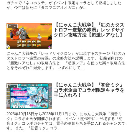
ガチャで『ネコホタテ』がイベント限定キャラとして登場しました
が、今年は新たに『タスマニアオオガニ』が...
【にゃんこ大戦争】『紅のカタス
ゲーム
トロフ〜進撃の赤渦』レッドサイ
クロン攻略方法【超激レアなし】
にゃんこ大戦争の『レッドサイクロン』が出現するステージ『紅のカ
タストロフ〜進撃の赤渦』の攻略方法を説明します。 初級者向けの
『超激レアなし』の攻略方法と、『超激レア』を使った楽々攻略方法
とをそれぞれご紹介します。 いずれにして...
【にゃんこ大戦争】『初音ミク』
ゲーム
コラボ企画でコラボ限定キャラを
手に入れろ！
2023年10月18日から2023年11月1日まで、にゃんこ大戦争『初音ミ
ク』コラボ企画が開催されます。 イベント開催中に、登場する『初
音ミク』コラボガチャでは、電子の歌姫たちを手に入れるチャンスで
す。 また、『初音ミク』コラ...