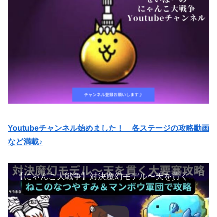
Youtubeチャンネル始めました！ 各ステージの攻略動画
など満載♪
【にゃんこ大戦争】対決魔幻モデル〜天を貫く大要塞❣️ねこのなつやすみ&マンボウ軍団で攻略♫