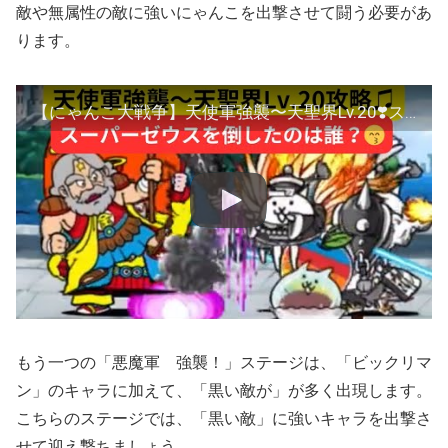
敵や無属性の敵に強いにゃんこを出撃させて闘う必要があ
ります。
【にゃんこ大戦争】天使軍強襲〜天聖界Lv.20❣️スーパーゼウスを倒したのは誰❓😙
もう一つの「悪魔軍 強襲！」ステージは、「ビックリマ
ン」のキャラに加えて、「黒い敵が」が多く出現します。
こちらのステージでは、「黒い敵」に強いキャラを出撃さ
せて迎え撃ちましょう。