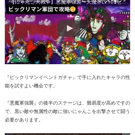
【にゃんこ大戦争】悪魔軍強襲〜天魔界Lv.10❣️ビックリマン軍団で攻略♫
『ビックリマンイベントガチャ』で手に入れたキャラの性
能を試すよい機会です。
『悪魔軍強襲』の後半のステージは、難易度が高めですの
で、黒い敵や無属性の敵に強いにゃんこを出撃させて闘う
必要があります。