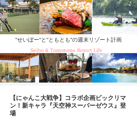
"せいぼー"と"ともとも"の週末リゾート計画
【にゃんこ大戦争】コラボ企画ビックリマ
ン！新キャラ『天空神スーパーゼウス』登
場