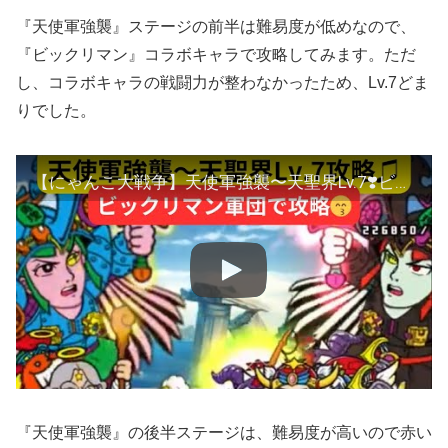
『天使軍強襲』ステージの前半は難易度が低めなので、
『ビックリマン』コラボキャラで攻略してみます。ただ
し、コラボキャラの戦闘力が整わなかったため、Lv.7どま
りでした。
【にゃんこ大戦争】天使軍強襲〜天聖界Lv.7❣️ビックリマン軍団で攻略♫
『天使軍強襲』の後半ステージは、難易度が高いので赤い