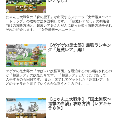
レアなし】
にゃんこ大戦争の『森の蜜子』が出現するステージ『女帝飛来〜ハニ
ートラップ』の攻略方法を説明します。 『超激レアなし』の初級者
向けの攻略方法と、超激レアをふんだんに使った楽々攻略方法をそれ
ぞれご紹介します。 『女帝飛来〜ハニート...
【ゲゲゲの鬼太郎】最強ランキン
ゲーム
グ「超激レア」編！
ゲゲゲの鬼太郎の『やば～い妖怪軍団』を退治するのに期待されるの
が「超激レア」の妖怪たちです。 「超激レア」というだけあって、
入手するのも困難です。 また、苦労してゲットした「超激レア」も
どのキャラから育てていくのかは迷うところです。 ...
【にゃんこ大戦争】『国土無双〜
ゲーム
進撃の白渦』攻略方法【レアキャ
ラ８体】