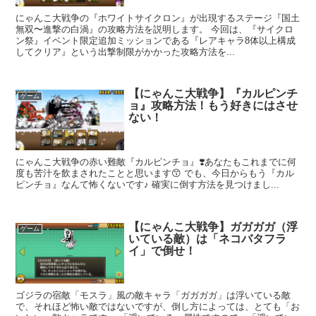
にゃんこ大戦争の『ホワイトサイクロン』が出現するステージ『国土
無双〜進撃の白渦』の攻略方法を説明します。 今回は、『サイクロ
ン祭』イベント限定追加ミッションである『レアキャラ8体以上構成
してクリア』という出撃制限がかかった攻略方法を...
【にゃんこ大戦争】『カルピンチ
ゲーム
ョ』攻略方法！もう好きにはさせ
ない！
にゃんこ大戦争の赤い難敵『カルピンチョ』❣️あなたもこれまでに何
度も苦汁を飲まされたことと思います😙 でも、今日からもう『カル
ピンチョ』なんて怖くないです♪ 確実に倒す方法を見つけまし...
【にゃんこ大戦争】ガガガガ（浮
ゲーム
いている敵）は「ネコバタフラ
イ」で倒せ！
ゴジラの宿敵「モスラ」風の敵キャラ「ガガガガ」は浮いている敵
で、それほど怖い敵ではないですが、倒し方によっては、とても「お