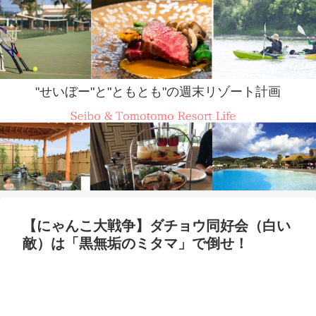
"せいぼー"と"ともとも"の週末リゾート計画
【にゃんこ大戦争】ダチョウ同好会（白い
敵）は「黒無垢のミタマ」で倒せ！