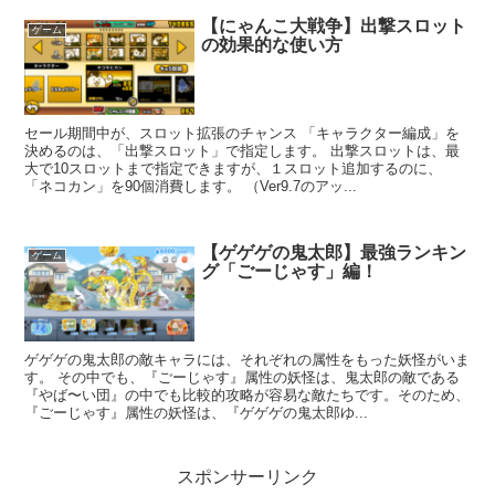
【にゃんこ大戦争】出撃スロット
ゲーム
の効果的な使い方
セール期間中が、スロット拡張のチャンス 「キャラクター編成」を
決めるのは、「出撃スロット」で指定します。 出撃スロットは、最
大で10スロットまで指定できますが、１スロット追加するのに、
「ネコカン」を90個消費します。 （Ver9.7のアッ...
【ゲゲゲの鬼太郎】最強ランキン
ゲーム
グ「ごーじゃす」編！
ゲゲゲの鬼太郎の敵キャラには、それぞれの属性をもった妖怪がいま
す。 その中でも、『ごーじゃす』属性の妖怪は、鬼太郎の敵である
『やば〜い団』の中でも比較的攻略が容易な敵たちです。そのため、
『ごーじゃす』属性の妖怪は、『ゲゲゲの鬼太郎ゆ...
スポンサーリンク