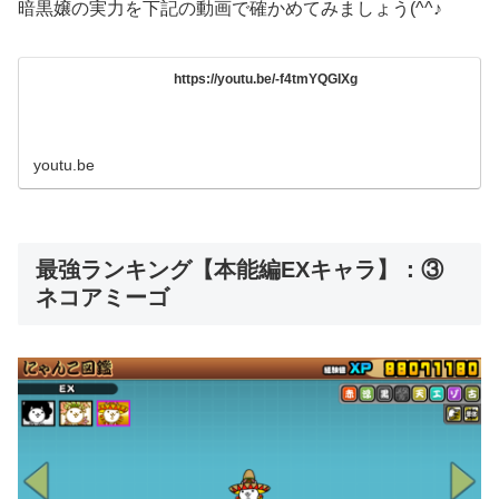
暗黒嬢の実力を下記の動画で確かめてみましょう(^^♪
https://youtu.be/-f4tmYQGIXg
youtu.be
最強ランキング【本能編EXキャラ】：③
ネコアミーゴ