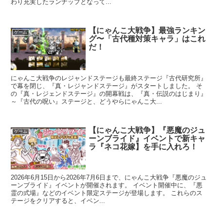
わり充実したランナップとなって...
【にゃんこ大戦争】最強ランキン
ゲーム
グ〜「古代種対策キャラ」はこれ
だ！
にゃんこ大戦争のレジャンドステージも最終ステージ『古代研究所』
で幕を閉じ、『真・レジャンドステージ』がスタートしました。 そ
の『真・レジェンドステージ』の開幕戦は、『真・伝説のはじまり』
～『古代の呪い』ステージと、どうやらにゃんこ大...
【にゃんこ大戦争】『悪魔のジュ
ゲーム
ーンブライド』イベントで新キャ
ラ『ネコ花嫁】を手に入れろ！
2026年6月15日から2026年7月6日まで、にゃんこ大戦争『悪魔のジュ
ーンブライド』イベントが開催されます。 イベント開催中に、『悪
霊の式場』などのイベント限定ステージが登場します。 これらのス
テージをクリアすると、イベン...