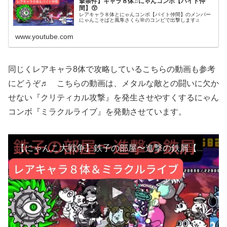
撃条件】キャラ８体♫にゃんコンボ【バイト仲
間】😙
レアキャラ８体とにゃんコンボ【バイト仲間】のメンバー
にゃんこそばと風隼さくら🌸のコンビで出撃します♫
www.youtube.com
同じくレアキャラ8体で攻略しているこちらの動画も参考
にどうぞ♬ こちらの動画は、メタルな敵との闘いに欠か
せない『クリティカル攻撃』を発生させやすくするにゃん
コンボ『ミラクルライブ』を発動させています。
【にゃんこ大戦争】鉄子の部屋〜進撃の鉄屑【出撃条件】レアキャラ８体&にゃんコンボ【ミラクルライブ】♫