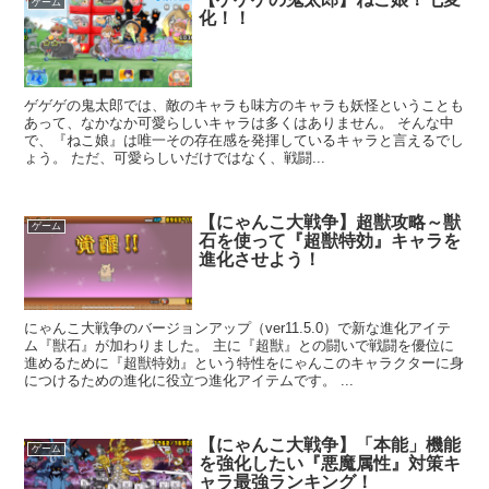
ゲーム
化！！
ゲゲゲの鬼太郎では、敵のキャラも味方のキャラも妖怪ということも
あって、なかなか可愛らしいキャラは多くはありません。 そんな中
で、『ねこ娘』は唯一その存在感を発揮しているキャラと言えるでし
ょう。 ただ、可愛らしいだけではなく、戦闘...
【にゃんこ大戦争】超獣攻略～獣
ゲーム
石を使って『超獣特効』キャラを
進化させよう！
にゃんこ大戦争のバージョンアップ（ver11.5.0）で新な進化アイテ
ム『獣石』が加わりました。 主に『超獣』との闘いで戦闘を優位に
進めるために『超獣特効』という特性をにゃんこのキャラクターに身
につけるための進化に役立つ進化アイテムです。 ...
【にゃんこ大戦争】「本能」機能
ゲーム
を強化したい『悪魔属性』対策キ
ャラ最強ランキング！