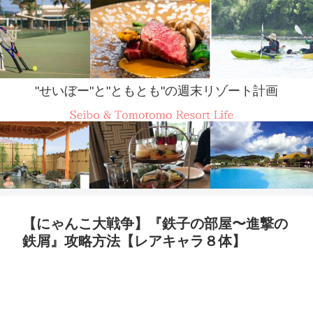
"せいぼー"と"ともとも"の週末リゾート計画
【にゃんこ大戦争】『鉄子の部屋〜進撃の
鉄屑』攻略方法【レアキャラ８体】