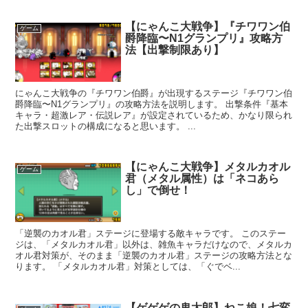
【にゃんこ大戦争】『チワワン伯
ゲーム
爵降臨〜N1グランプリ』攻略方
法【出撃制限あり】
にゃんこ大戦争の『チワワン伯爵』が出現するステージ『チワワン伯
爵降臨〜N1グランプリ』の攻略方法を説明します。 出撃条件『基本
キャラ・超激レア・伝説レア』が設定されているため、かなり限られ
た出撃スロットの構成になると思います。 ...
【にゃんこ大戦争】メタルカオル
ゲーム
君（メタル属性）は「ネコあら
し」で倒せ！
「逆襲のカオル君」ステージに登場する敵キャラです。 このステー
ジは、「メタルカオル君」以外は、雑魚キャラだけなので、メタルカ
オル君対策が、そのまま「逆襲のカオル君」ステージの攻略方法とな
ります。 「メタルカオル君」対策としては、「ぐでベ...
【ゲゲゲの鬼太郎】ねこ娘！七変