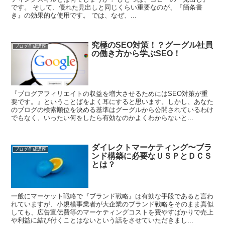
です。 そして、優れた見出しと同じくらい重要なのが、『箇条書
き』の効果的な使用です。 では、なぜ、...
究極のSEO対策！？グーグル社員
ブログ作成講座
の働き方から学ぶSEO！
『ブログアフィリエイトの収益を増大させるためにはSEO対策が重
要です。』ということばをよく耳にすると思います。しかし、あなた
のブログの検索順位を決める基準はグーグルから公開されているわけ
でもなく、いったい何をしたら有効なのかよくわからないと...
ダイレクトマーケティング〜ブラ
ブログ作成講座
ンド構築に必要なＵＳＰとＤＣＳ
とは？
一般にマーケット戦略で『ブランド戦略』は有効な手段であると言わ
れていますが、小規模事業者が大企業のブランド戦略をそのまま真似
しても、広告宣伝費等のマーケティングコストを費やすばかりで売上
や利益に結び付くことはないという話をさせていただきまし...