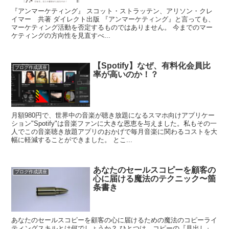
『アンマーケティング』 スコット・ストラッテン、アリソン・クレ
イマー 共著 ダイレクト出版 『アンマーケティング』と言っても、
マーケティング活動を否定するものではありません。 今までのマー
ケティングの方向性を見直すべ...
【Spotify】なぜ、有料化会員比
ブログ作成講座
率が高いのか！？
月額980円で、世界中の音楽が聴き放題になるスマホ向けアプリケー
ション"Spotify"は音楽ファンに大きな恩恵を与えました。私もその一
人でこの音楽聴き放題アプリのおかげで毎月音楽に関わるコストを大
幅に軽減することができました。 とこ...
あなたのセールスコピーを顧客の
ブログ作成講座
心に届ける魔法のテクニック〜箇
条書き
あなたのセールスコピーを顧客の心に届けるための魔法のコピーライ
ティングスキルとは何でしょうか？ ひとつは、コピーの『見出し』