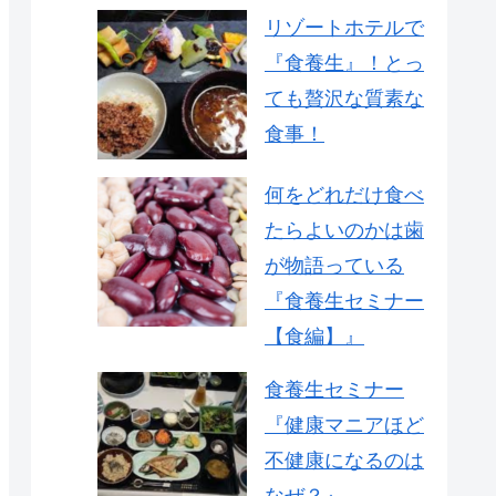
リゾートホテルで
『食養生』！とっ
ても贅沢な質素な
食事！
何をどれだけ食べ
たらよいのかは歯
が物語っている
『食養生セミナー
【食編】』
食養生セミナー
『健康マニアほど
不健康になるのは