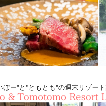
いぼー"と"ともとも"の週末リゾー