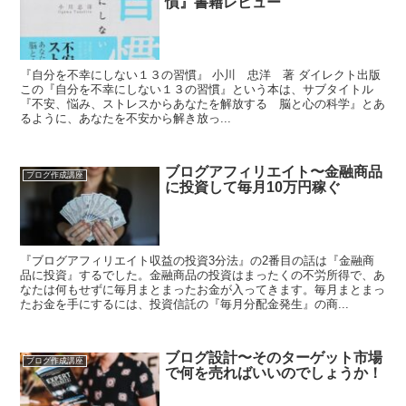
慣』書籍レビュー
『自分を不幸にしない１３の習慣』 小川 忠洋 著 ダイレクト出版
この『自分を不幸にしない１３の習慣』という本は、サブタイトル
『不安、悩み、ストレスからあなたを解放する 脳と心の科学』とあ
るように、あなたを不安から解き放っ...
ブログアフィリエイト〜金融商品
ブログ作成講座
に投資して毎月10万円稼ぐ
『ブログアフィリエイト収益の投資3分法』の2番目の話は『金融商
品に投資』するでした。金融商品の投資はまったくの不労所得で、あ
なたは何もせずに毎月まとまったお金が入ってきます。毎月まとまっ
たお金を手にするには、投資信託の『毎月分配金発生』の商...
ブログ設計〜そのターゲット市場
ブログ作成講座
で何を売ればいいのでしょうか！