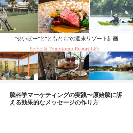
"せいぼー"と"ともとも"の週末リゾート計画
脳科学マーケティングの実践〜原始脳に訴
える効果的なメッセージの作り方