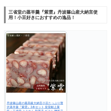
三省堂の蒸羊羹『紫雲』丹波篠山産大納言使
用！小豆好きにおすすめの逸品！
丹波篠山産の最高級大納言小豆たっぷり贅
沢蒸羊羹『紫雲』3本セット 皇室献上菓