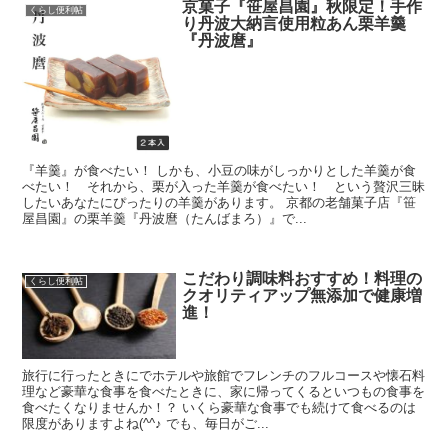
京菓子『笹屋昌園』秋限定！手作
くらし便利帖
り丹波大納言使用粒あん栗羊羹
『丹波麿』
『羊羹』が食べたい！ しかも、小豆の味がしっかりとした羊羹が食
べたい！ それから、栗が入った羊羹が食べたい！ という贅沢三昧
したいあなたにぴったりの羊羹があります。 京都の老舗菓子店『笹
屋昌園』の栗羊羹『丹波麿（たんばまろ）』で...
こだわり調味料おすすめ！料理の
くらし便利帖
クオリティアップ無添加で健康増
進！
旅行に行ったときにでホテルや旅館でフレンチのフルコースや懐石料
理など豪華な食事を食べたときに、家に帰ってくるといつもの食事を
食べたくなりませんか！？ いくら豪華な食事でも続けて食べるのは
限度がありますよね(^^♪ でも、毎日がご...