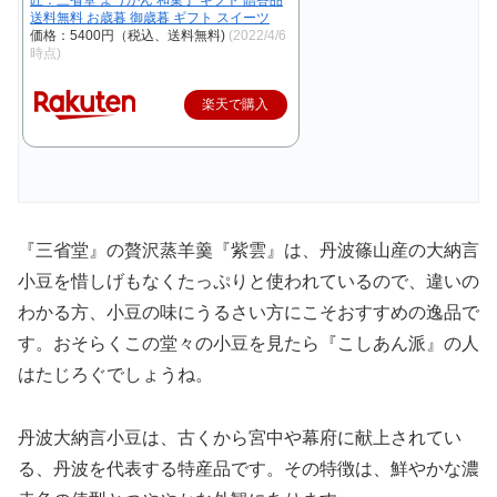
匠：三省堂 ようかん 和菓子 ギフト 贈答品
送料無料 お歳暮 御歳暮 ギフト スイーツ
価格：5400円（税込、送料無料)
(2022/4/6
時点)
楽天で購入
『三省堂』の贅沢蒸羊羹『紫雲』は、丹波篠山産の大納言
小豆を惜しげもなくたっぷりと使われているので、違いの
わかる方、小豆の味にうるさい方にこそおすすめの逸品で
す。おそらくこの堂々の小豆を見たら『こしあん派』の人
はたじろぐでしょうね。
丹波大納言小豆は、古くから宮中や幕府に献上されてい
る、丹波を代表する特産品です。その特徴は、鮮やかな濃