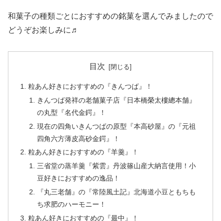
和菓子の種類ごとにおすすめの銘菓を選んでみましたので
どうぞお楽しみに♬
目次
粒あん好きにおすすめの『きんつば』！
きんつば発祥の老舗菓子店『日本橋榮太樓總本舗』
の丸型『名代金鍔』！
現在の四角いきんつばの原型『本高砂屋』の『元祖
四角六方薄皮高砂金鍔』！
粒あん好きにおすすめの『羊羹』！
三省堂の蒸羊羹『紫雲』丹波篠山産大納言使用！小
豆好きにおすすめの逸品！
『丸三老舗』の『常陸風土記』北海道小豆ともちも
ち求肥のハーモニー！
粒あん好きにおすすめの『最中』！