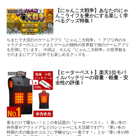
【にゃんこ大戦争】あなたのにゃ
くらし便利帖
んこライフを豊かにする楽しく学
べるグッズ特集！
ちまたで大流行のゲームアプリ『にゃんこ大戦争』！ アプリ内のキ
ャラクターのユニークさとゲームの独特の世界観で他のゲームアプリ
を圧倒しています。 今回は、そんな『にゃんこ大戦争』の世界観を
そのままにアプリ以外でも楽しめるグッズを...
【ヒーターベスト】楽天1位モバ
くらし便利帖
イルバッテリーの容量・軽量・安
全性の評価！
着るだけで暖かい！とこの冬話題の『ヒーターベスト』！ 寒い冬の
外作業やアウトドアなどのレジャーにも大活躍です(^^♪ 『寒い冬の
時期の犬の散歩やゴルフに手離せない一着です！』とか『寒い冬の時