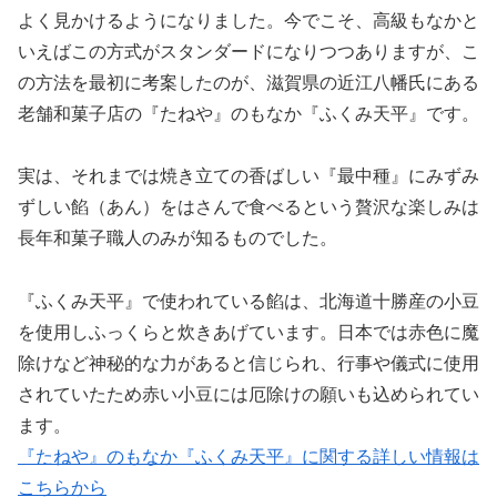
よく見かけるようになりました。今でこそ、高級もなかと
いえばこの方式がスタンダードになりつつありますが、こ
の方法を最初に考案したのが、滋賀県の近江八幡氏にある
老舗和菓子店の『たねや』のもなか『ふくみ天平』です。
実は、それまでは焼き立ての香ばしい『最中種』にみずみ
ずしい餡（あん）をはさんで食べるという贅沢な楽しみは
長年和菓子職人のみが知るものでした。
『ふくみ天平』で使われている餡は、北海道十勝産の小豆
を使用しふっくらと炊きあげています。日本では赤色に魔
除けなど神秘的な力があると信じられ、行事や儀式に使用
されていたため赤い小豆には厄除けの願いも込められてい
ます。
『たねや』のもなか『ふくみ天平』に関する詳しい情報は
こちらから