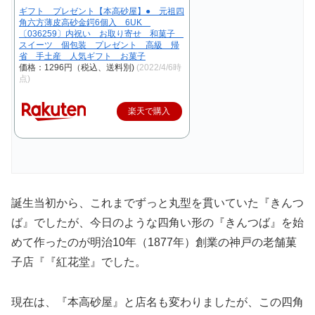
ギフト プレゼント【本高砂屋】● 元祖四
角六方薄皮高砂金鍔6個入 6UK
〔036259〕内祝い お取り寄せ 和菓子
スイーツ 個包装 プレゼント 高級 帰
省 手土産 人気ギフト お菓子
価格：1296円（税込、送料別)
(2022/4/6時
点)
楽天で購入
誕生当初から、これまでずっと丸型を貫いていた『きんつ
ば』でしたが、今日のような四角い形の『きんつば』を始
めて作ったのが明治10年（1877年）創業の神戸の老舗菓
子店『『紅花堂』でした。
現在は、『本高砂屋』と店名も変わりましたが、この四角