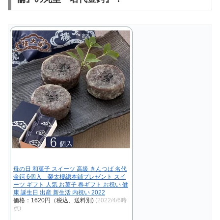
母の日 和菓子 スイーツ 高級 きんつば 名代
金鍔 6個入 榮太樓總本鋪プレゼント スイ
ーツ ギフト 人気 お菓子 春ギフト お祝い 健
康 誕生日 出産 新生活 内祝い 2022
価格：1620円（税込、送料別)
(2022/4/6時
点)