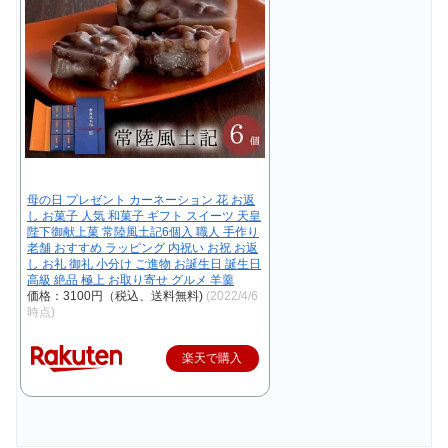
母の日 プレゼント カーネーション 花 お返
し お菓子 人気 和菓子 ギフト スイーツ 天皇
陛下御献上菓 常陸風土記6個入 職人 手作り
老舗 おすすめ ラッピング 内祝い お祝 お返
し お礼 御礼 小分け ご進物 お誕生日 誕生日
高級 絶品 極上 お取り寄せ グルメ 羊羹
価格：3100円（税込、送料無料)
(2022/4/6
時点)
楽天で購入