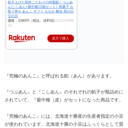
炊き上げた和作こだわりの特製餡！つぶあ
ん/こしあん+最中種12個セット│ 和菓子 お
取り寄せ あんこ ギフト もなか 横浜 母の日
父の日
価格：3380円（税込、送料別)
(2022/4/6時
点)
楽天で購入
『究極のあんこ』と呼ばれる餡（あん）があります。
『つぶあん』と『こしあん』のそれぞれの餡子が瓶詰めに
されていて、『最中種（皮）がセットになった商品です。
『究極のあんこ』には、北海道十勝産の生産者指定の小豆
が使われています。北海道十勝の小豆はふっくらとして質