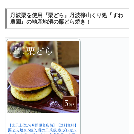
丹波栗を使用『栗どら』丹波篠山くり処『すわ
農園』の地産地消の栗どら焼き！
【楽天上位1%月間優良店舗】【送料無料】
栗 どら焼き 5個入 母の日 高級 春 プレゼン