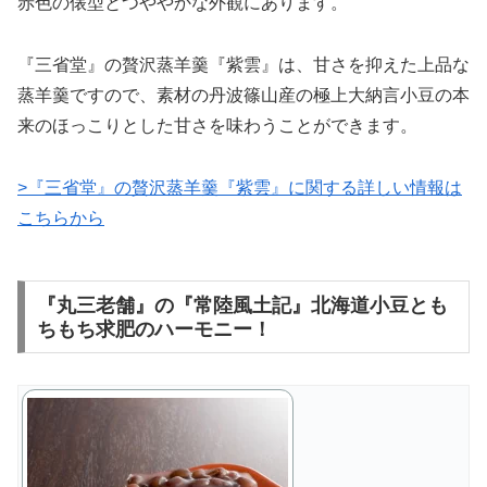
赤色の俵型とつややかな外観にあります。
『三省堂』の贅沢蒸羊羹『紫雲』は、甘さを抑えた上品な
蒸羊羹ですので、素材の丹波篠山産の極上大納言小豆の本
来のほっこりとした甘さを味わうことができます。
>『三省堂』の贅沢蒸羊羹『紫雲』に関する詳しい情報は
こちらから
『丸三老舗』の『常陸風土記』北海道小豆とも
ちもち求肥のハーモニー！