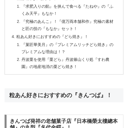
『求肥入りの餡』を挟んで食べる『たねや』の『ふ
くみ天平』もなか！
『究極のあんこ』！『億万両本舗和作』究極の素材
と匠の技の『もなか』セット！
粒あん好きにおすすめの『どら焼き』！
『菓匠華美月』の『プレミアムリッチどら焼き』の
プレミアムな理由は！？
丹波栗を使用『栗どら』丹波篠山くり処『すわ農
園』の地産地消の栗どら焼き！
粒あん好きにおすすめの『きんつば』！
きんつば発祥の老舗菓子店『日本橋榮太樓總本
舗』の丸型『名代金鍔』！