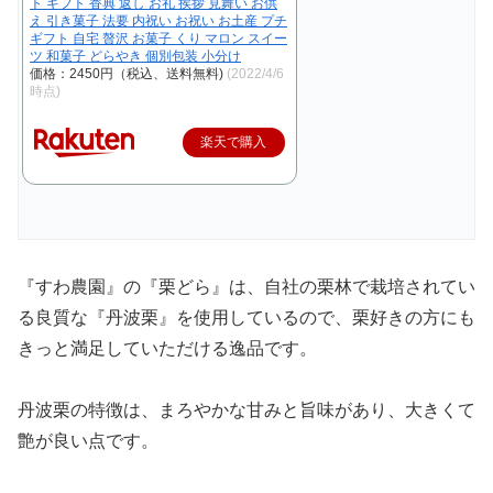
ト ギフト 香典 返し お礼 挨拶 見舞い お供
え 引き菓子 法要 内祝い お祝い お土産 プチ
ギフト 自宅 贅沢 お菓子 くり マロン スイー
ツ 和菓子 どらやき 個別包装 小分け
価格：2450円（税込、送料無料)
(2022/4/6
時点)
楽天で購入
『すわ農園』の『栗どら』は、自社の栗林で栽培されてい
る良質な『丹波栗』を使用しているので、栗好きの方にも
きっと満足していただける逸品です。
丹波栗の特徴は、まろやかな甘みと旨味があり、大きくて
艶が良い点です。