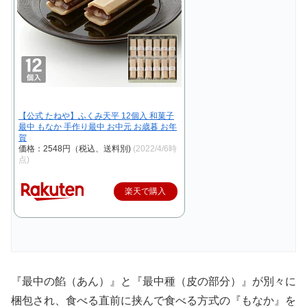
【公式 たねや】ふくみ天平 12個入 和菓子
最中 もなか 手作り最中 お中元 お歳暮 お年
賀
価格：2548円（税込、送料別)
(2022/4/6時
点)
楽天で購入
『最中の餡（あん）』と『最中種（皮の部分）』が別々に
梱包され、食べる直前に挟んで食べる方式の『もなか』を