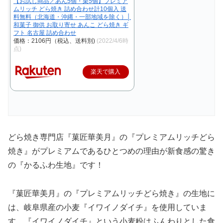
【お試し商品／あん5個・栗5個】プレミア
ムリッチ どら焼き 詰め合わせ計10個入 送
料無料（北海道・沖縄・一部地域を除く）│
和菓子 御供 お取り寄せ あんこ どら焼き ギ
フト 名古屋 詰め合わせ
価格：2106円（税込、送料別)
(2022/4/6時
点)
楽天で購入
どら焼き専門店『菓匠華美月』の『プレミアムリッチどら
焼き』がプレミアムであるひとつめの理由が新食感の驚き
の『かるふわ生地』です！
『菓匠華美月』の『プレミアムリッチどら焼き』の生地に
は、岐阜県産の小麦『イワイノダイチ』を使用していま
す。『イワイノダイチ』という小麦粉はふんわりとした食