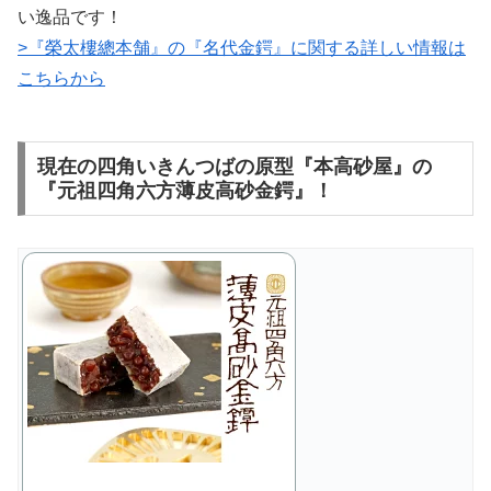
い逸品です！
>『榮太樓總本舗』の『名代金鍔』に関する詳しい情報は
こちらから
現在の四角いきんつばの原型『本高砂屋』の
『元祖四角六方薄皮高砂金鍔』！