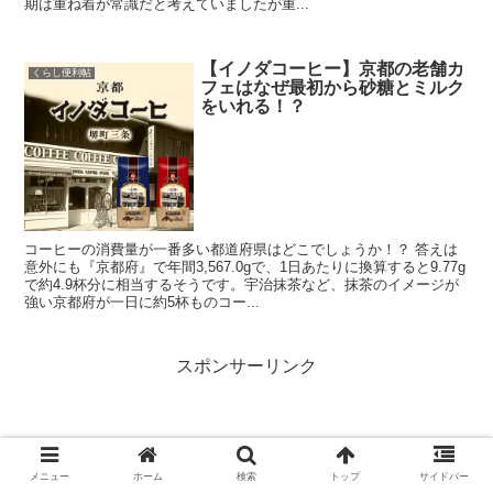
期は重ね着が常識だと考えていましたが重...
【イノダコーヒー】京都の老舗カ
くらし便利帖
フェはなぜ最初から砂糖とミルク
をいれる！？
コーヒーの消費量が一番多い都道府県はどこでしょうか！？ 答えは
意外にも『京都府』で年間3,567.0gで、1日あたりに換算すると9.77g
で約4.9杯分に相当するそうです。宇治抹茶など、抹茶のイメージが
強い京都府が一日に約5杯ものコー...
スポンサーリンク
メニュー
ホーム
検索
トップ
サイドバー