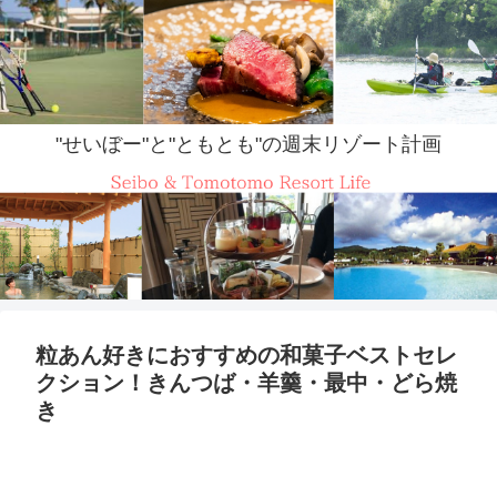
"せいぼー"と"ともとも"の週末リゾート計画
粒あん好きにおすすめの和菓子ベストセレ
クション！きんつば・羊羹・最中・どら焼
き